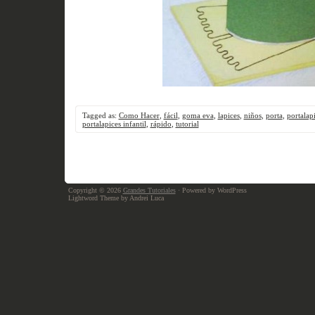
Tagged as:
Como Hacer
,
fácil
,
goma eva
,
lapices
,
niños
,
porta
,
portalap
portalapices infantil
,
rápido
,
tutorial
Copyright © 2026
Grandes Tutoriales
· Powered by WordPress
Lightword Theme by Andrei Luca