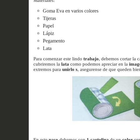
Materiales:
Goma Eva en varios colores
Tijeras
Papel
Lápiz
Pegamento
Lata
Para comenzar este lindo
trabajo
, debemos cortar la 
cubriremos la
lata
como podemos apreciar en la
imag
extremos para
unirlo
s
, asegurense de que queden bie
En este
paso
debemos con
1 cartulina
de un
color
cor