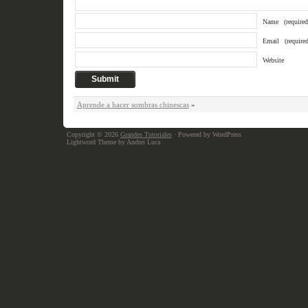
Name
(required
Email
(required
Website
Aprende a hacer sombras chinescas
»
Copyright © 2026
Grandes Tutoriales
· Powered by WordPress
Lightword Theme by Andrei Luca