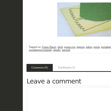
Tagged as:
Como Hacer
,
fácil
,
goma eva
,
lapices
,
niños
,
porta
,
portalap
portalapices infantil
,
rápido
,
tutorial
Comments (0)
Trackbacks (1)