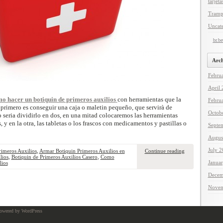
tarjeta
Tramp
Uncat
br.b
Arch
Febru
April
o hacer un botiquin de primeros auxilios
con herramientas que la
Febru
rimero es conseguir una caja o maletin pequeño, que servirà de
Octob
 seria dividirlo en dos, en una mitad colocaremos las herramientas
 y en la otra, las tabletas o los frascos con medicamentos y pastillas o
Septe
Augus
July 
imeros Auxilios
,
Armar Botiquin Primeros Auxilios en
Continue reading
lios
,
Botiquin de Primeros Auxilios Casero
,
Como
Janua
lios
Decem
Novem
owered by WordPress