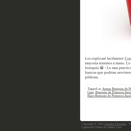
Les explicarè facilmente
Com
mayoria tenemos a mano. Lo p
botiquin 😀 - Lo mas practico
basicas que podrian servirnos,
pildoras.
Tagged as:
Armar Botiquin de Pr
Casa
,
Botiquin de Primeros Auxi
Hace Botiquin de Primeros Auxi
Copyright © 2026
Grandes Tutoriales
· P
Lightword Theme by Andrei Luca