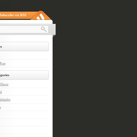
Subscribe via RSS
s
Post
gories
Hacer
al
lidades
a