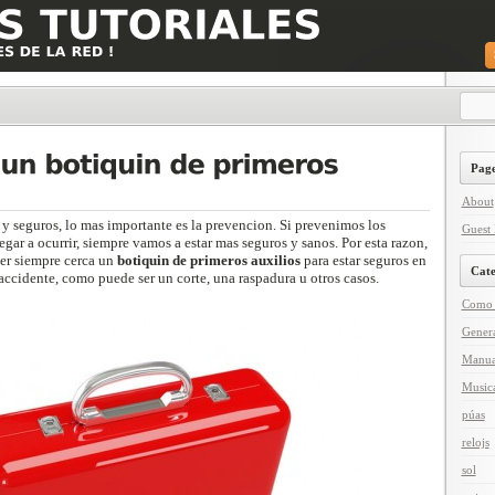
Page
About
 y seguros, lo mas importante es la prevencion. Si prevenimos los
Guest 
gar a ocurrir, siempre vamos a estar mas seguros y sanos. Por esta razon,
er siempre cerca un
botiquin de primeros auxilios
para estar seguros en
Cate
ccidente, como puede ser un corte, una raspadura u otros casos.
Como 
Gener
Manua
Music
púas
relojs
sol