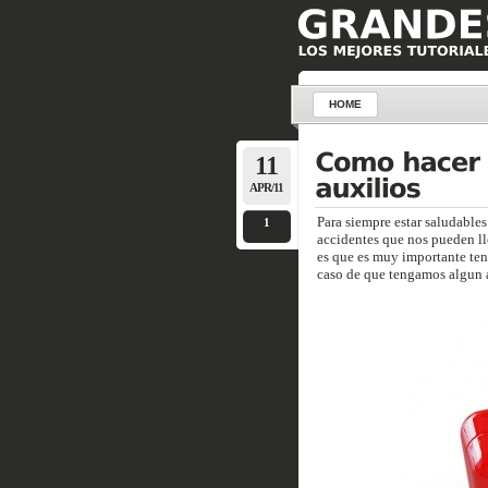
HOME
11
APR/11
Para siempre estar saludables
1
accidentes que nos pueden lle
es que es muy importante ten
caso de que tengamos algun a