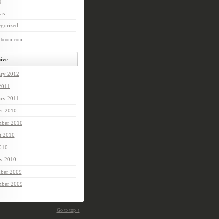
s
as
egorized
etboom.com
ive
ary 2012
 2011
ary 2011
er 2010
mber 2010
t 2010
2010
ry 2010
ber 2009
ber 2009
Go to top ↑