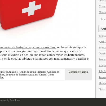
tarjeta
Tramp
Uncat
br.b
Arch
Febru
April
o hacer un botiquin de primeros auxilios
con herramientas que la
Febru
rimero es conseguir una caja o maletin pequeño, que servirà de
Octob
 seria dividirlo en dos, en una mitad colocaremos las herramientas
 y en la otra, las tabletas o los frascos con medicamentos y pastillas o
Septe
Augus
July 
imeros Auxilios
,
Armar Botiquin Primeros Auxilios en
Continue reading
lios
,
Botiquin de Primeros Auxilios Casero
,
Como
Janua
lios
Decem
Novem
owered by WordPress