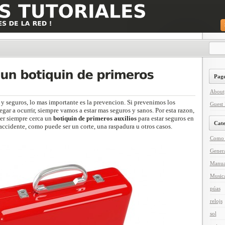
Page
About
 y seguros, lo mas importante es la prevencion. Si prevenimos los
Guest 
gar a ocurrir, siempre vamos a estar mas seguros y sanos. Por esta razon,
er siempre cerca un
botiquin de primeros auxilios
para estar seguros en
Cate
ccidente, como puede ser un corte, una raspadura u otros casos.
Como 
Gener
Manua
Music
púas
relojs
sol