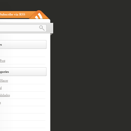
Subscribe via RSS
s
Post
gories
Hacer
al
lidades
a