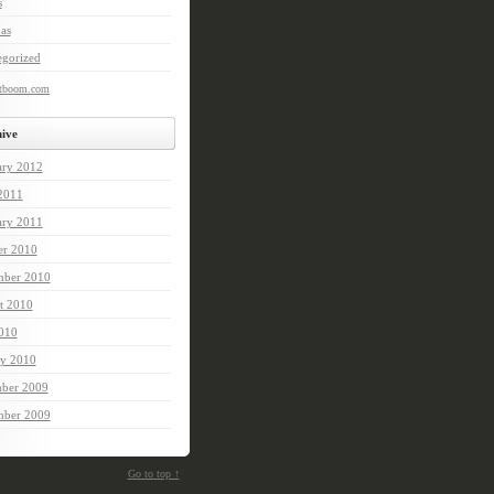
s
as
egorized
etboom.com
ive
ary 2012
 2011
ary 2011
er 2010
mber 2010
t 2010
2010
ry 2010
ber 2009
ber 2009
Go to top ↑