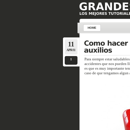
HOME
11
APR/11
Para siempre estar saludables
1
accidentes que nos pueden lle
es que es muy importante ten
caso de que tengamos algun a