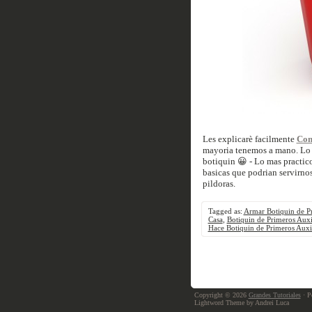
Les explicarè facilmente
Com
mayoria tenemos a mano. Lo p
botiquin 😀 - Lo mas practico
basicas que podrian servirnos,
pildoras.
Tagged as:
Armar Botiquin de Pr
Casa
,
Botiquin de Primeros Auxi
Hace Botiquin de Primeros Auxi
Copyright © 2026
Grandes Tutoriales
· P
Lightword Theme by Andrei Luca