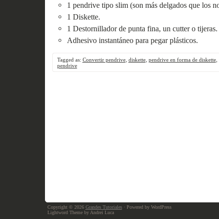
1 pendrive tipo slim (son más delgados que los n
1 Diskette.
1 Destornillador de punta fina, un cutter o tijeras.
Adhesivo instantáneo para pegar plásticos.
Tagged as:
Convertir pendrive
,
diskette
,
pendrive en forma de diskette
,
pendrive
Copyright © 2026
Grandes Tutoriales
· Powered by WordPress
Lightword Theme by Andrei Luca